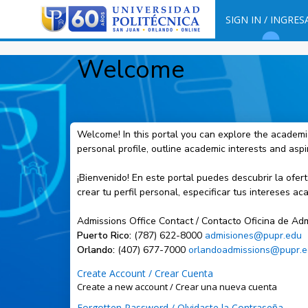
SIGN IN / INGRES
Welcome
Welcome! In this portal you can explore the academic
personal profile, outline academic interests and asp
¡Bienvenido! En este portal puedes descubrir la ofer
crear tu perfil personal, especificar tus intereses 
Admissions Office Contact / Contacto Oficina de Adm
Puerto Rico:
(787) 622-8000
admisiones@pupr.edu
Orlando:
(407) 677-7000
orlandoadmissions@pupr.
Create Account / Crear Cuenta
Create a new account / Crear una nueva cuenta
Forgotten Password / Olvidaste la Contraseña